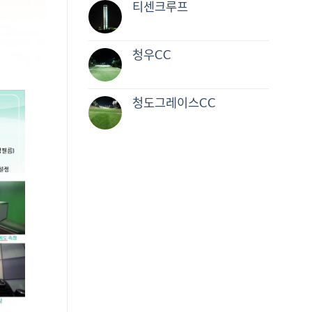
티센크루프
청우CC
청도그레이스CC